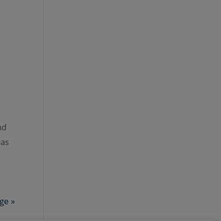
nd
Das
ge »