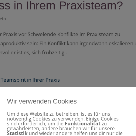
ess in Ihrem Praxisteam?
ein
er Praxis vor Schwelende Konflikte im Praxisteam zu
aproduktiv sein: Ein Konflikt kann irgendwann eskalieren
voller ist es, sich frühzeitig...
Tipps für besseren
Wir verwenden Cookies
 Praxis
Um diese Website zu betreiben, ist es für uns
notwendig Cookies zu verwenden. Einige Cookies
sind erforderlich, um die
Funktionalität
zu
ein
gewährleisten, andere brauchen wir für unsere
Statistik
und wieder andere helfen uns dir nur die