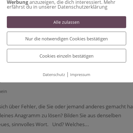
Werbung
anzuzeigen, die dich interessiert. Mehr
t diesen 7 Grundbausteinen gelingender Kommunikation G
erfährst du in unserer Datenschutzerklärung
hren Mitarbeitenden, PraxiskollegInnen oder Vorgesetzte
on und Zufriedenheit mit Ihrer Arbeit...
Alle zulassen
Nur die notwendigen Cookies bestätigen
Cookies einzeln bestätigen
esilienz-Booster
|
Datenschutz
Impressum
mein
sich über Fehler, die Sie oder jemand anderes gemacht ha
kleines Anagramm zu lösen? Bilden Sie aus denselben
ues, sinnvolles Wort. Und? Welches...