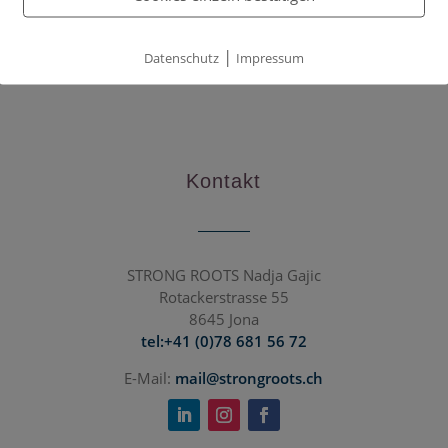
|
Datenschutz
Impressum
Kontakt
STRONG ROOTS Nadja Gajic
Rotackerstrasse 55
8645 Jona
tel:+41 (0)78 681 56 72
E-Mail:
mail@strongroots.ch