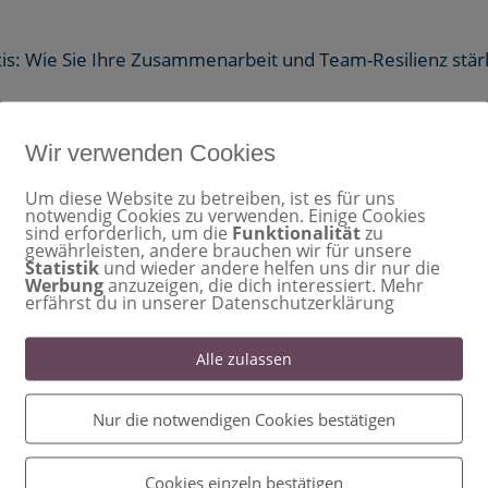
herheit in Ihrer Praxis: Wi
Wir verwenden Cookies
arbeit und Team-Resilien
Um diese Website zu betreiben, ist es für uns
notwendig Cookies zu verwenden. Einige Cookies
sind erforderlich, um die
Funktionalität
zu
gewährleisten, andere brauchen wir für unsere
Statistik
und wieder andere helfen uns dir nur die
Werbung
anzuzeigen, die dich interessiert. Mehr
erfährst du in unserer Datenschutzerklärung
hatte ich kürzlich die Gelegenheit, auf dem Dentalpin-
inem Vortrag erreichte mich dieses inspirierende Feedb
Alle zulassen
 war für mich der beste Vortrag...
Nur die notwendigen Cookies bestätigen
Cookies einzeln bestätigen